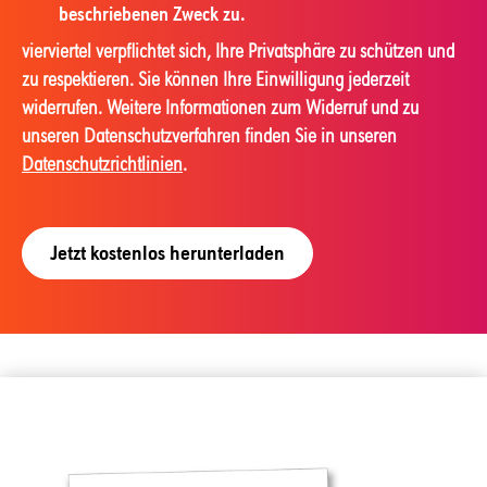
beschriebenen Zweck zu.
vierviertel verpflichtet sich, Ihre Privatsphäre zu schützen und
zu respektieren. Sie können Ihre Einwilligung jederzeit
widerrufen. Weitere Informationen zum Widerruf und zu
unseren Datenschutzverfahren finden Sie in unseren
Datenschutzrichtlinien
.