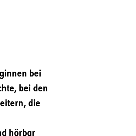
ginnen bei
hte, bei den
itern, die
und hörbar