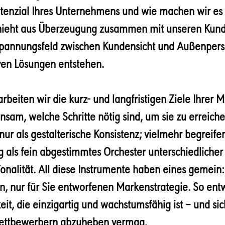
otenzial Ihres Unternehmens und wie machen wir es 
schieht aus Überzeugung zusammen mit unseren Kun
Spannungsfeld zwischen Kundensicht und Außenpers
iven Lösungen entstehen.
arbeiten wir die kurz- und langfristigen Ziele Ihrer 
sam, welche Schritte nötig sind, um sie zu erreich
nur als gestalterische Konsistenz; vielmehr begreifen
 als fein abgestimmtes Orchester unterschiedlich
Tonalität. All diese Instrumente haben eines gemein:
en, nur für Sie entworfenen Markenstrategie. So ent
t, die einzigartig und wachstumsfähig ist – und sich
Wettbewerbern abzuheben vermag.