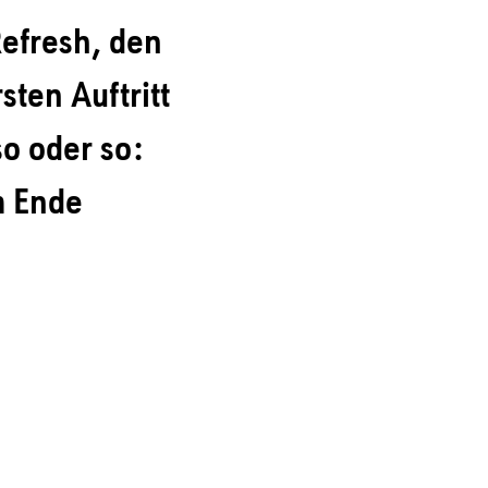
Refresh, den
ten Auftritt
so oder so:
m Ende