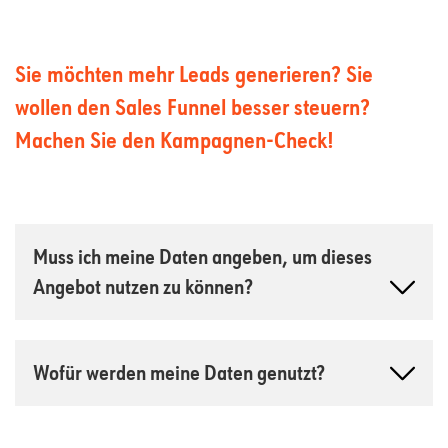
Sie möchten mehr Leads generieren? Sie
wollen den Sales Funnel besser steuern?
Machen Sie den Kampagnen-Check!
Muss ich meine Daten angeben, um dieses
Angebot nutzen zu können?
Ja. Wir teilen unser Wissen gern mit anderen und
Wofür werden meine Daten genutzt?
hoffen, dass es für Sie nützlich ist. Wir bitten Sie
Wir werden mit Ihren persönlichen Daten stets
lediglich, uns ein bisschen mehr über Sie selbst