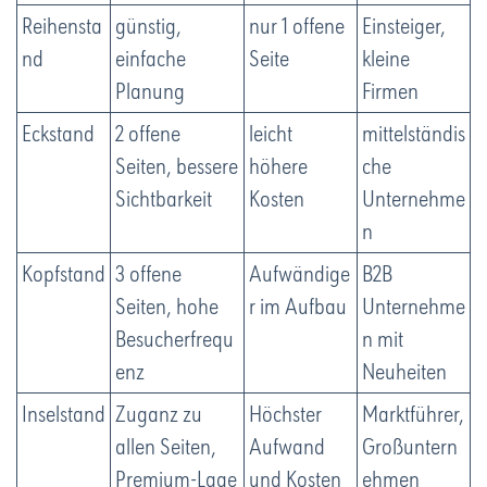
Reihensta
günstig,
nur 1 offene
Einsteiger,
nd
einfache
Seite
kleine
Planung
Firmen
Eckstand
2 offene
leicht
mittelständis
Seiten, bessere
höhere
che
Sichtbarkeit
Kosten
Unternehme
n
Kopfstand
3 offene
Aufwändige
B2B
Seiten, hohe
r im Aufbau
Unternehme
Besucherfrequ
n mit
enz
Neuheiten
Inselstand
Zuganz zu
Höchster
Marktführer,
allen Seiten,
Aufwand
Großuntern
Premium-Lage
und Kosten
ehmen